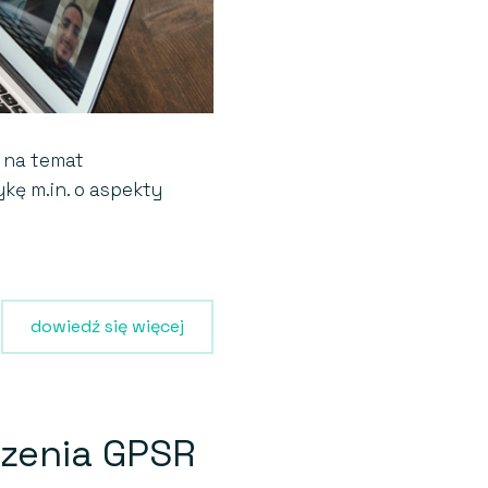
ń na temat
kę m.in. o aspekty
dowiedź się więcej
dzenia GPSR