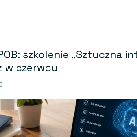
OB: szkolenie „Sztuczna in
uż w czerwcu
6